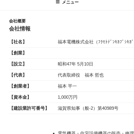
メニュー
会社概要
会社情報
【社名】
福本電機株式会社（ﾌｸﾓﾄﾃﾞﾝｷｶﾌﾞｼｷｶﾞ
【創業】
【設立】
昭和47年 5月10日
【代表】
代表取締役 福本 哲也
【創業者】
福本 平一
【資本金】
1,000万円
【建設業許可番号】
滋賀県知事（般-2）第40989号
電気機器・住宅設備機器の販売・修理