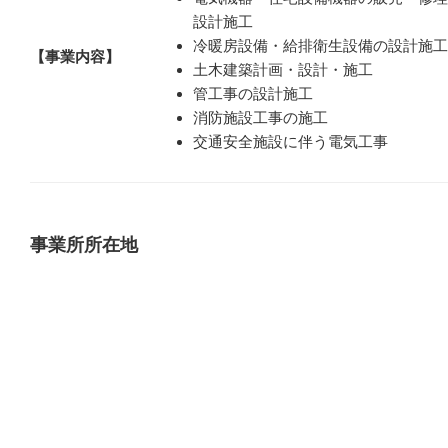
設計施工
冷暖房設備・給排衛生設備の設計施工
【事業内容】
土木建築計画・設計・施工
管工事の設計施工
消防施設工事の施工
交通安全施設に伴う電気工事
事業所所在地
〒523-0015
【所在地】
滋賀県近江八幡市上田町1288‐5
JR東海道本線/近江八幡駅 徒歩約15
TEL
.
0748-37-0280
【連絡先】
FAX.0748-37-3128
【営業時間】
8:30～17:30