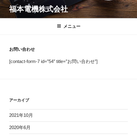
コ
福本電機株式会社
ン
テ
ン
メニュー
ツ
へ
ス
お問い合わせ
キ
[contact-form-7 id=”54″ title=”お問い合わせ”]
ッ
プ
アーカイブ
2021年10月
2020年6月