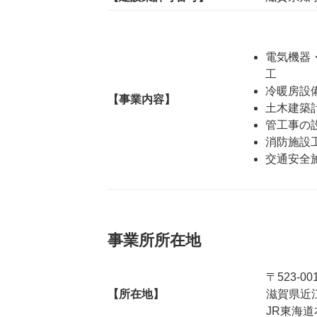
電気機器
工
冷暖房設
【事業内容】
土木建築
管工事の
消防施設
交通安全
事業所所在地
〒523-00
【所在地】
滋賀県近江
JR東海道