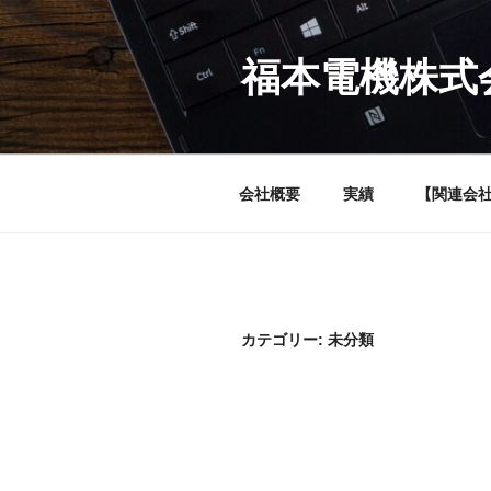
コ
ン
テ
福本電機株式
ン
ツ
へ
ス
会社概要
実績
【関連会社
キ
ッ
プ
カテゴリー:
未分類