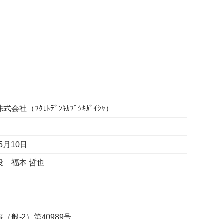
会社（ﾌｸﾓﾄﾃﾞﾝｷｶﾌﾞｼｷｶﾞｲｼｬ）
5月10日
役 福本 哲也
（般-2）第40989号